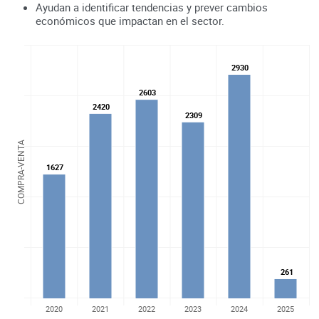
Ayudan a identificar tendencias y prever cambios
económicos que impactan en el sector.
2930
2930
2603
2603
2420
2420
2309
2309
COMPRA-VENTA
1627
1627
261
261
2020
2021
2022
2023
2024
2025