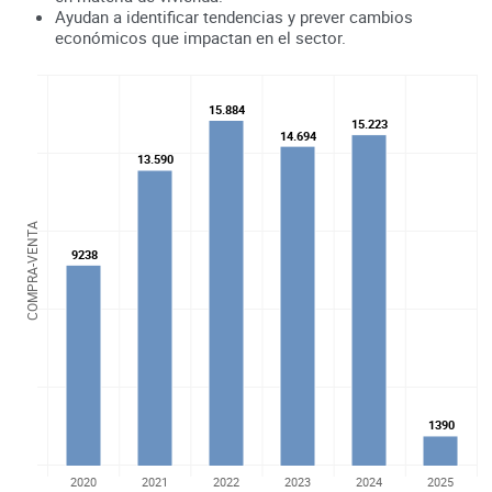
Ayudan a identificar tendencias y prever cambios
económicos que impactan en el sector.
15.884
15.884
15.223
15.223
14.694
14.694
13.590
13.590
COMPRA-VENTA
9238
9238
1390
1390
2020
2021
2022
2023
2024
2025