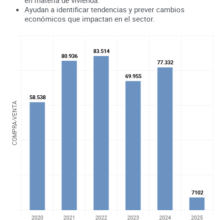
Ayudan a identificar tendencias y prever cambios
económicos que impactan en el sector.
83.514
83.514
80.936
80.936
77.332
77.332
69.955
69.955
58.538
58.538
COMPRA-VENTA
7102
7102
2020
2021
2022
2023
2024
2025