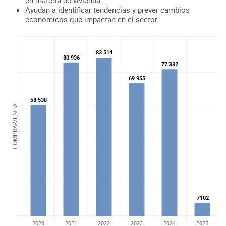
Ayudan a identificar tendencias y prever cambios
económicos que impactan en el sector.
83.514
83.514
80.936
80.936
77.332
77.332
69.955
69.955
58.538
58.538
COMPRA-VENTA
7102
7102
2020
2021
2022
2023
2024
2025