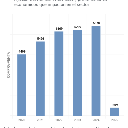
económicos que impactan en el sector.
6570
6570
6299
6299
6169
6169
5436
5436
4499
4499
COMPRA-VENTA
609
609
2020
2021
2022
2023
2024
2025