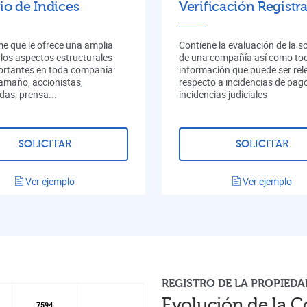
io de Indices
Verificación Registra
me que le ofrece una amplia
Contiene la evaluación de la s
 los aspectos estructurales
de una compañía así como tod
rtantes en toda companía:
información que puede ser rel
tamaño, accionistas,
respecto a incidencias de pag
das, prensa...
incidencias judiciales
SOLICITAR
SOLICITAR
Ver ejemplo
Ver ejemplo
REGISTRO DE LA PROPIEDA
Evolución de la C
7594
7594