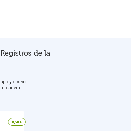
Registros de la
empo y dinero
una manera
8,50
€