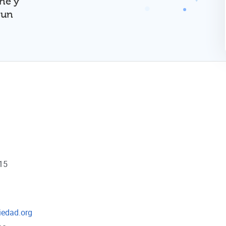
ine y
 un
 15
iedad.org