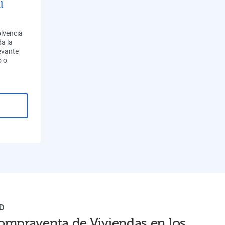
l
olvencia
a la
evante
o o
D
ompraventa de Viviendas en los