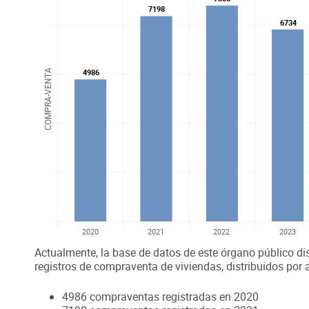
7198
7198
6734
6734
4986
4986
COMPRA-VENTA
2020
2021
2022
2023
Actualmente, la base de datos de este órgano público di
registros de compraventa de viviendas, distribuidos por 
4986
compraventas registradas en
2020