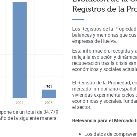
Registros de la P
Los Registros de la Propieda
balances y memorias que cust
empresas de
Huelva
.
Esta información, recogida y a
refleja la evolución y dinámic
recuperación tras la crisis sa
económicos y sociales actual
El Registro de la Propiedad, c
701
701
mercado inmobiliario español
viviendas experimenta ciclos 
económicas y sociales, fundam
2024
2025
el sector.
spone de un total de
34.779
año de la siguiente manera:
Relevancia para el Mercado I
Los datos de compravent