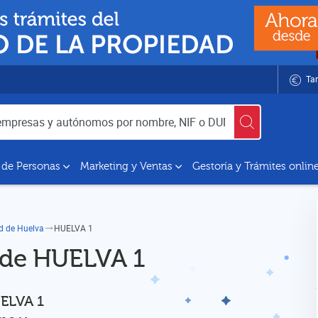
Tar
utónomos por nombre, NIF o DUNS
 de Personas
Marketing y Ventas
Gestoría y Trámites onlin
ad de Huelva
HUELVA 1
d de HUELVA 1
UELVA 1