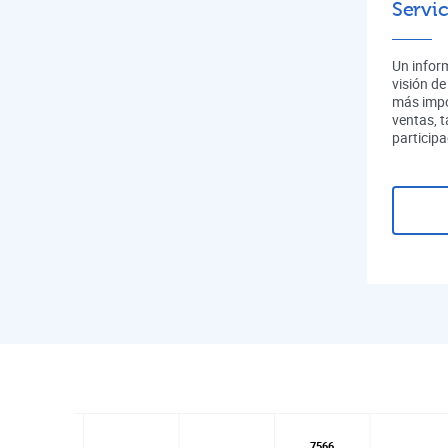
Servic
Un infor
visión de
más impo
ventas, 
participa
7566
7566