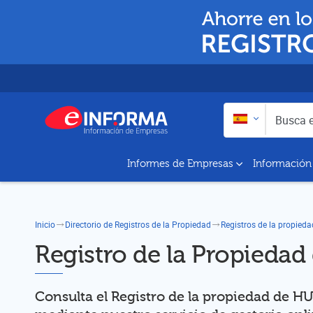
Buscar en:
Busca empresas y a
Informes de Empresas
Información
Inicio
Directorio de Registros de la Propiedad
Registros de la propied
Registro de la Propieda
Consulta el Registro de la propiedad de H