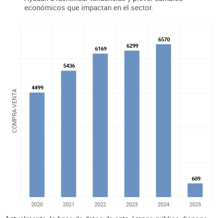
económicos que impactan en el sector.
6570
6570
6299
6299
6169
6169
5436
5436
4499
4499
COMPRA-VENTA
609
609
2020
2021
2022
2023
2024
2025