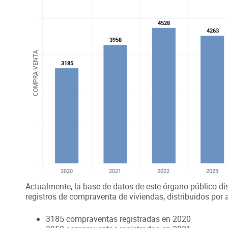
4528
4528
4263
4263
3958
3958
COMPRA-VENTA
3185
3185
2020
2021
2022
2023
Actualmente, la base de datos de este órgano público di
registros de compraventa de viviendas, distribuidos por 
3185
compraventas registradas en
2020