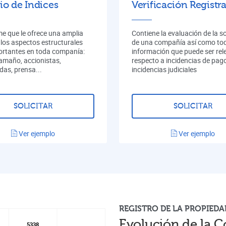
io de Indices
Verificación Registra
me que le ofrece una amplia
Contiene la evaluación de la s
 los aspectos estructurales
de una compañía así como tod
rtantes en toda companía:
información que puede ser rel
tamaño, accionistas,
respecto a incidencias de pag
das, prensa...
incidencias judiciales
SOLICITAR
SOLICITAR
Ver ejemplo
Ver ejemplo
REGISTRO DE LA PROPIEDA
Evolución de la C
5338
5338