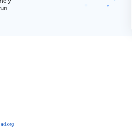
ine y
 un
dad.org