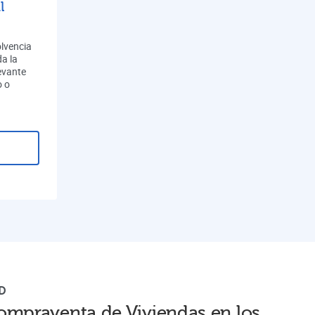
l
olvencia
a la
evante
o o
D
ompraventa de Viviendas en los