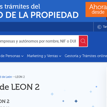
Tar
utónomos por nombre, NIF o DUNS
 de Personas
Marketing y Ventas
Gestoría y Trámites onlin
ad de León
LEON 2
 de LEON 2
EON 2