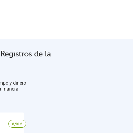
Registros de la
empo y dinero
na manera
8,50
€