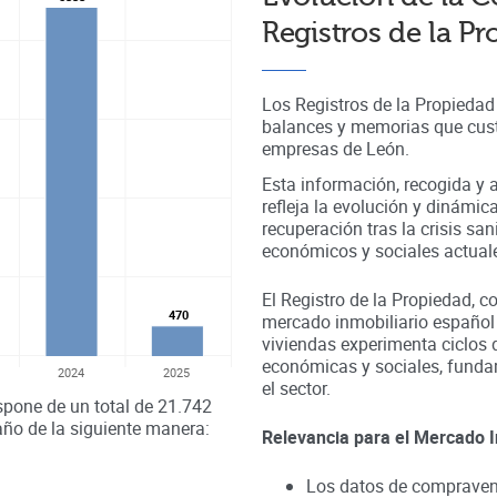
Registros de la P
Los Registros de la Propieda
balances y memorias que cust
empresas de
León
.
Esta información, recogida y a
refleja la evolución y dinámic
recuperación tras la crisis sa
económicos y sociales actual
El Registro de la Propiedad, c
470
470
mercado inmobiliario español
viviendas experimenta ciclos 
económicas y sociales, fundam
2024
2025
el sector.
spone de un total de
21.742
año de la siguiente manera:
Relevancia para el Mercado I
Los datos de compravent