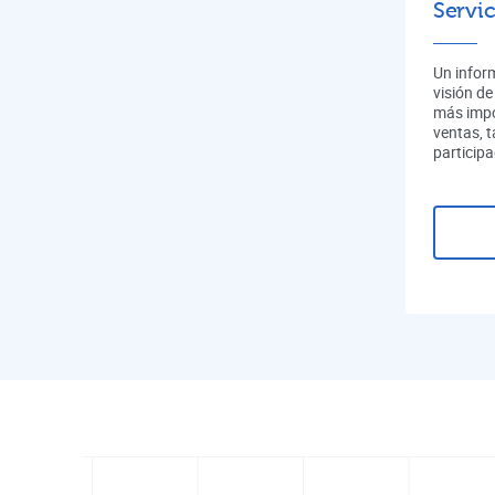
Servic
Un infor
visión de
más impo
ventas, 
participa