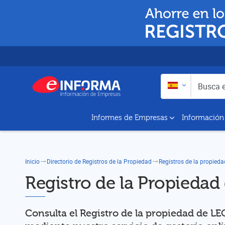
Buscar en:
Busca empresas y a
Informes de Empresas
Información
Inicio
Directorio de Registros de la Propiedad
Registros de la propied
Registro de la Propiedad
Consulta el Registro de la propiedad de L