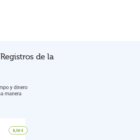
Registros de la
empo y dinero
una manera
8,50
€