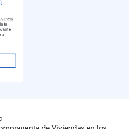
l
olvencia
a la
evante
o o
D
ompraventa de Viviendas en los