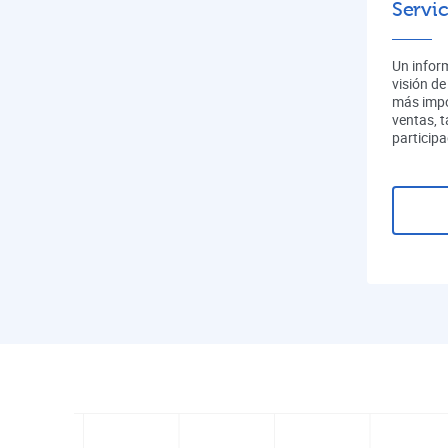
Servic
Un infor
visión de
más impo
ventas, 
participa