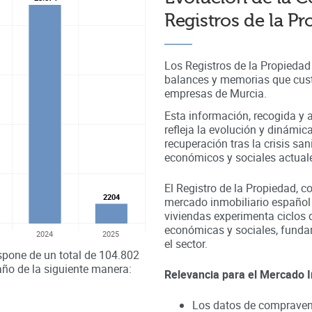
Registros de la P
Los Registros de la Propieda
balances y memorias que cust
empresas de
Murcia
.
Esta información, recogida y a
refleja la evolución y dinámic
recuperación tras la crisis sa
económicos y sociales actual
El Registro de la Propiedad, c
2204
2204
mercado inmobiliario español
viviendas experimenta ciclos 
económicas y sociales, fundam
2024
2025
el sector.
spone de un total de
104.802
año de la siguiente manera:
Relevancia para el Mercado I
Los datos de compravent