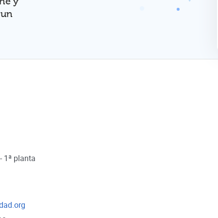
ine y
 un
- 1ª planta
edad.org