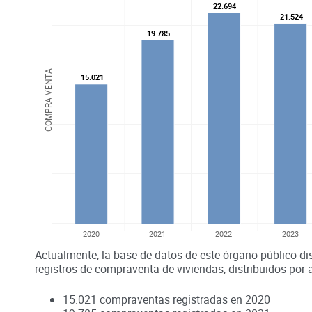
22.694
22.694
21.524
21.524
19.785
19.785
COMPRA-VENTA
15.021
15.021
2020
2021
2022
2023
Actualmente, la base de datos de este órgano público di
registros de compraventa de viviendas, distribuidos por 
15.021
compraventas registradas en
2020