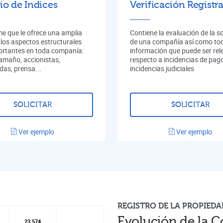
io de Indices
Verificación Registra
me que le ofrece una amplia
Contiene la evaluación de la s
 los aspectos estructurales
de una compañía así como tod
rtantes en toda companía:
información que puede ser rel
tamaño, accionistas,
respecto a incidencias de pag
das, prensa...
incidencias judiciales
SOLICITAR
SOLICITAR
Ver ejemplo
Ver ejemplo
REGISTRO DE LA PROPIEDA
Evolución de la C
23.574
23.574