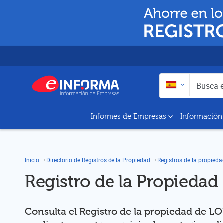
Buscar en:
Busca empresas y a
Informes de Empresas
Información
Inicio
Directorio de Registros de la Propiedad
Registros de la propied
Registro de la Propieda
Consulta el Registro de la propiedad de L