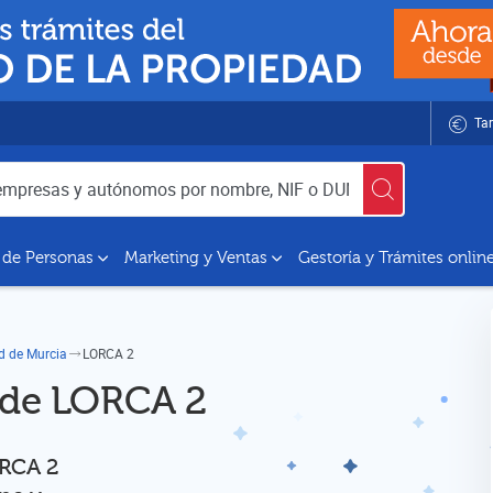
Tar
utónomos por nombre, NIF o DUNS
 de Personas
Marketing y Ventas
Gestoría y Trámites onlin
ad de Murcia
LORCA 2
d de LORCA 2
ORCA 2