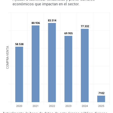
económicos que impactan en el sector.
83.514
83.514
80.936
80.936
77.332
77.332
69.955
69.955
58.538
58.538
COMPRA-VENTA
7102
7102
2020
2021
2022
2023
2024
2025