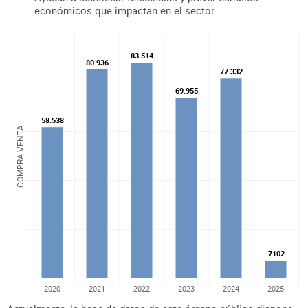
económicos que impactan en el sector.
83.514
83.514
80.936
80.936
77.332
77.332
69.955
69.955
58.538
58.538
COMPRA-VENTA
7102
7102
2020
2021
2022
2023
2024
2025