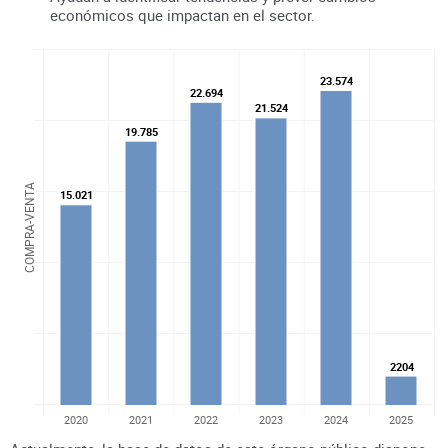
económicos que impactan en el sector.
23.574
23.574
22.694
22.694
21.524
21.524
19.785
19.785
COMPRA-VENTA
15.021
15.021
2204
2204
2020
2021
2022
2023
2024
2025