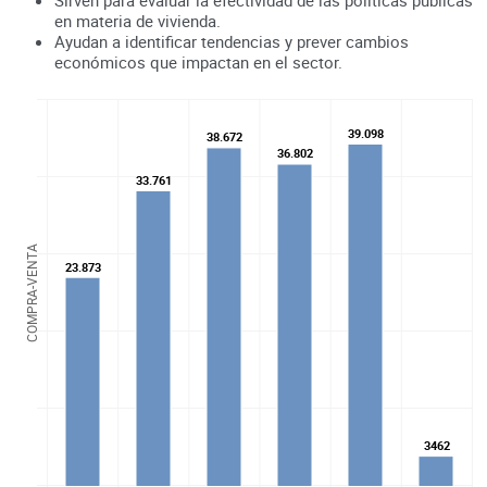
en materia de vivienda.
Ayudan a identificar tendencias y prever cambios
económicos que impactan en el sector.
39.098
39.098
38.672
38.672
36.802
36.802
33.761
33.761
COMPRA-VENTA
23.873
23.873
3462
3462