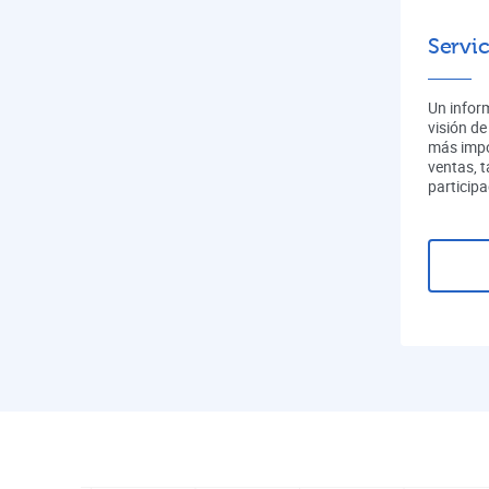
Servic
Un infor
visión de
más impo
ventas, 
participa