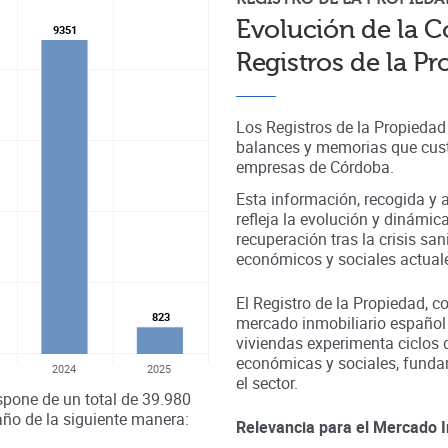
Evolución de la C
9351
9351
Registros de la P
Los Registros de la Propieda
balances y memorias que cust
empresas de
Córdoba
.
Esta información, recogida y a
refleja la evolución y dinámic
recuperación tras la crisis sa
económicos y sociales actual
El Registro de la Propiedad, c
823
823
mercado inmobiliario español
viviendas experimenta ciclos 
económicas y sociales, fundam
2024
2025
el sector.
spone de un total de
39.980
año de la siguiente manera:
Relevancia para el Mercado I