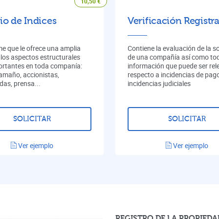
10,50
€
io de Indices
Verificación Registra
me que le ofrece una amplia
Contiene la evaluación de la s
 los aspectos estructurales
de una compañía así como tod
rtantes en toda companía:
información que puede ser rel
tamaño, accionistas,
respecto a incidencias de pag
das, prensa...
incidencias judiciales
SOLICITAR
SOLICITAR
Ver ejemplo
Ver ejemplo
REGISTRO DE LA PROPIEDA