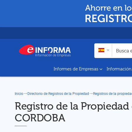
Buscar en:
Busca empresas y a
Informes de Empresas
Información
Inicio
Directorio de Registros de la Propiedad
Registros de la propied
Registro de la Propieda
CORDOBA