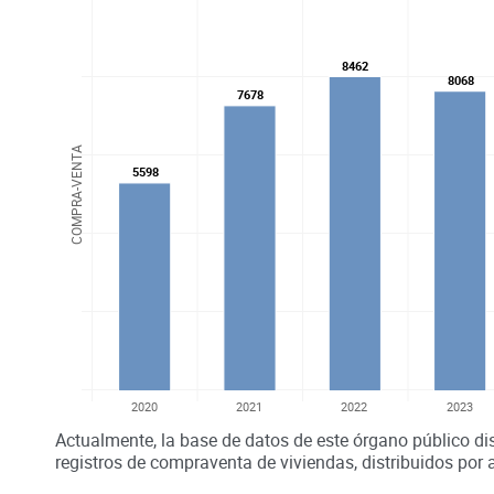
8462
8462
8068
8068
7678
7678
COMPRA-VENTA
5598
5598
2020
2021
2022
2023
Actualmente, la base de datos de este órgano público di
registros de compraventa de viviendas, distribuidos por 