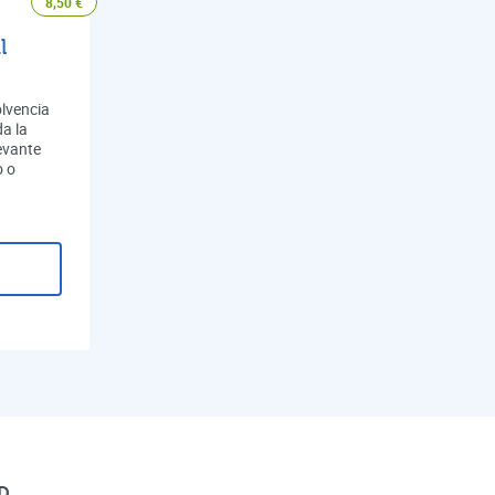
8,50
€
l
olvencia
a la
evante
o o
D