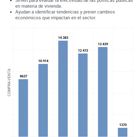
en materia de vivienda.
Ayudan a identificar tendencias y prever cambios
económicos que impactan en el sector.
14.383
14.383
13.439
13.439
12.472
12.472
10.914
10.914
COMPRA-VENTA
8637
8637
1370
1370