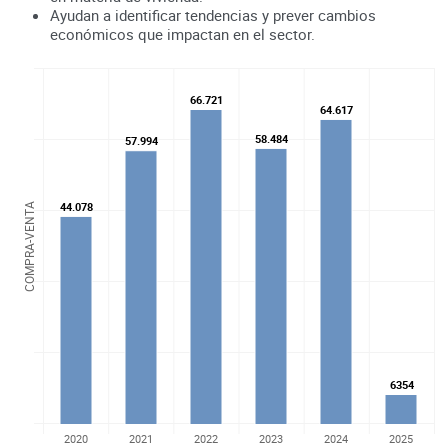
Ayudan a identificar tendencias y prever cambios
económicos que impactan en el sector.
66.721
66.721
64.617
64.617
58.484
58.484
57.994
57.994
44.078
44.078
COMPRA-VENTA
6354
6354
2020
2021
2022
2023
2024
2025