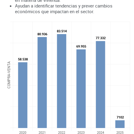
Ayudan a identificar tendencias y prever cambios
económicos que impactan en el sector.
83.514
83.514
80.936
80.936
77.332
77.332
69.955
69.955
58.538
58.538
COMPRA-VENTA
7102
7102
2020
2021
2022
2023
2024
2025