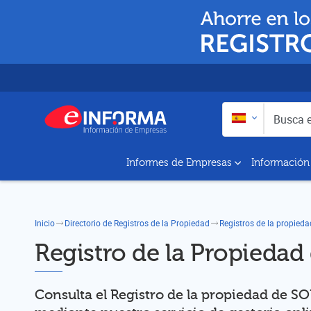
Buscar en:
Busca empresas y a
Informes de Empresas
Información
Inicio
Directorio de Registros de la Propiedad
Registros de la propieda
Registro de la Propieda
Consulta el Registro de la propiedad de 