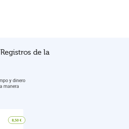
Registros de la
empo y dinero
una manera
8,50
€