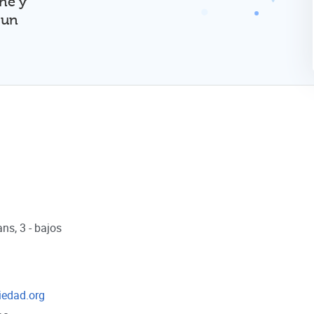
ine y
 un
ns, 3 - bajos
iedad.org