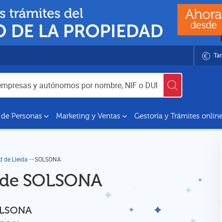
Tar
utónomos por nombre, NIF o DUNS
 de Personas
Marketing y Ventas
Gestoría y Trámites onlin
d de Lleida
SOLSONA
d de SOLSONA
SOLSONA