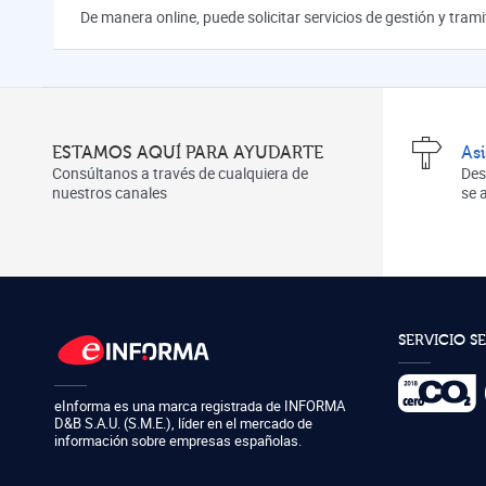
De manera online, puede solicitar servicios de gestión y tra
ESTAMOS AQUÍ PARA AYUDARTE
As
Consúltanos a través de cualquiera de
Des
nuestros canales
se
SERVICIO S
eInforma es una marca registrada de
INFORMA
D&B S.A.U. (S.M.E.)
,
líder en el mercado de
información sobre empresas españolas.