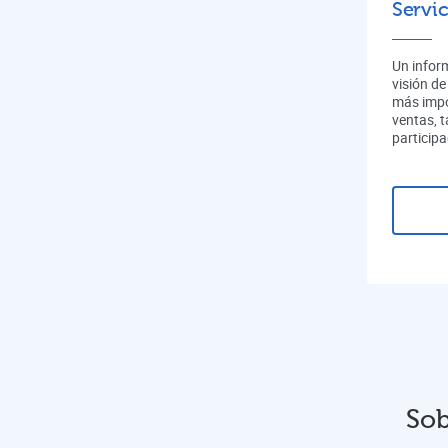
Servic
Un infor
visión de
más impo
ventas, 
participa
Sob