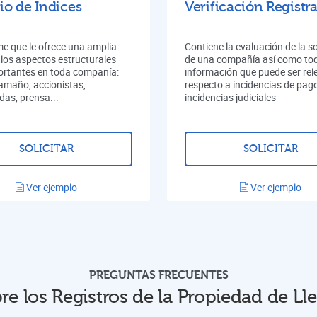
io de Indices
Verificación Registra
me que le ofrece una amplia
Contiene la evaluación de la s
 los aspectos estructurales
de una compañía así como tod
rtantes en toda companía:
información que puede ser rel
tamaño, accionistas,
respecto a incidencias de pag
das, prensa...
incidencias judiciales
SOLICITAR
SOLICITAR
Ver ejemplo
Ver ejemplo
PREGUNTAS FRECUENTES
re los Registros de la Propiedad de Lle