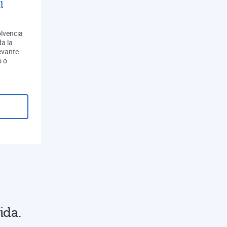
l
olvencia
a la
evante
o o
ida.