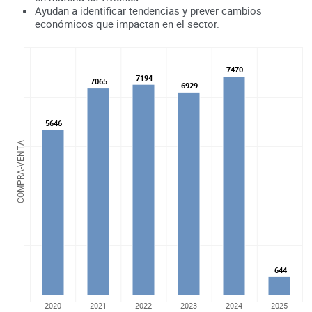
Ayudan a identificar tendencias y prever cambios
económicos que impactan en el sector.
7470
7470
7194
7194
7065
7065
6929
6929
5646
5646
COMPRA-VENTA
644
644
2020
2021
2022
2023
2024
2025