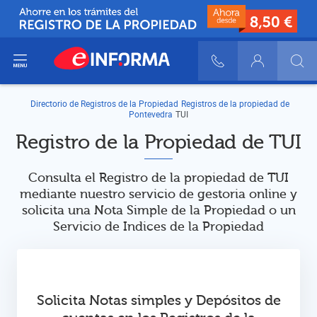
ir del menú
900 10 30 20
Login
Directorio de Registros de la Propiedad
Registros de la propiedad de
Pontevedra
TUI
Registro de la Propiedad de TUI
Consulta el Registro de la propiedad de TUI
mediante nuestro servicio de gestoria online y
solicita una Nota Simple de la Propiedad o un
Servicio de Indices de la Propiedad
Solicita Notas simples y Depósitos de