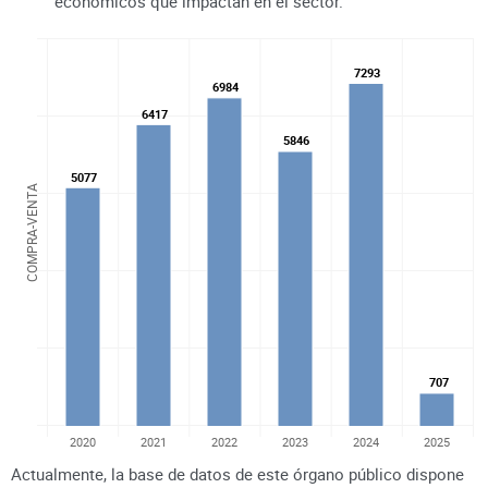
económicos que impactan en el sector.
7293
7293
6984
6984
6417
6417
5846
5846
5077
5077
COMPRA-VENTA
707
707
2020
2021
2022
2023
2024
2025
Actualmente, la base de datos de este órgano público dispone