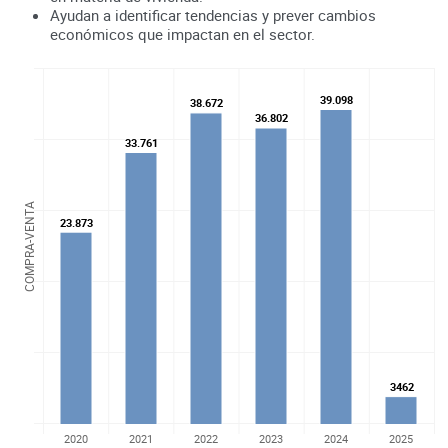
Ayudan a identificar tendencias y prever cambios
económicos que impactan en el sector.
39.098
39.098
38.672
38.672
36.802
36.802
33.761
33.761
COMPRA-VENTA
23.873
23.873
3462
3462
2020
2021
2022
2023
2024
2025