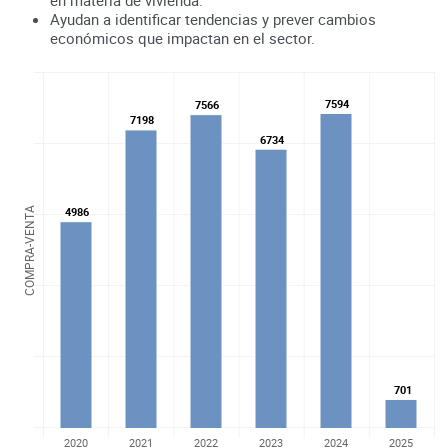
Ayudan a identificar tendencias y prever cambios
económicos que impactan en el sector.
7594
7594
7566
7566
7198
7198
6734
6734
4986
4986
COMPRA-VENTA
701
701
2020
2021
2022
2023
2024
2025