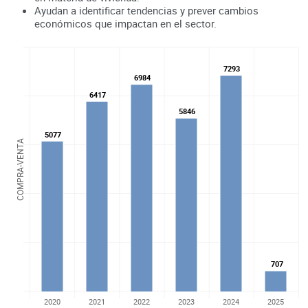
Ayudan a identificar tendencias y prever cambios
económicos que impactan en el sector.
7293
7293
6984
6984
6417
6417
5846
5846
5077
5077
COMPRA-VENTA
707
707
2020
2021
2022
2023
2024
2025