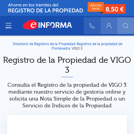
ir del menú
900 10 30 20
Login
Directorio de Registros de la Propiedad
Registros de la propiedad de
Pontevedra
VIGO 3
Registro de la Propiedad de VIGO
3
Consulta el Registro de la propiedad de VIGO 3
mediante nuestro servicio de gestoria online y
solicita una Nota Simple de la Propiedad o un
Servicio de Indices de la Propiedad