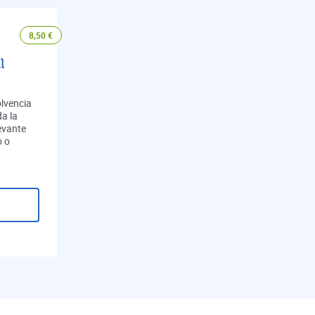
8,50
€
l
olvencia
a la
evante
o o