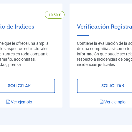
10,50
€
io de Indices
Verificación Registra
me que le ofrece una amplia
Contiene la evaluación de la s
 los aspectos estructurales
de una compañía así como tod
rtantes en toda companía:
información que puede ser rel
tamaño, accionistas,
respecto a incidencias de pag
das, prensa...
incidencias judiciales
SOLICITAR
SOLICITAR
Ver ejemplo
Ver ejemplo