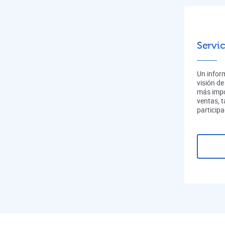
Servic
Un infor
visión de
más impo
ventas, 
participa