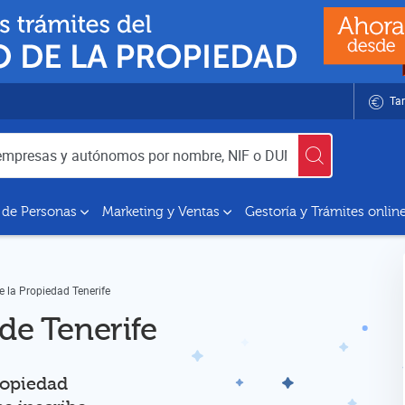
Tar
utónomos por nombre, NIF o DUNS
 de Personas
Marketing y Ventas
Gestoría y Trámites onlin
de la Propiedad Tenerife
de Tenerife
Propiedad