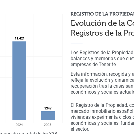
REGISTRO DE LA PROPIEDA
Evolución de la C
Registros de la P
11.421
11.421
Los Registros de la Propiedad
balances y memorias que cust
empresas de
Tenerife
.
Esta información, recogida y a
refleja la evolución y dinámic
recuperación tras la crisis sa
económicos y sociales actual
El Registro de la Propiedad, c
1347
1347
mercado inmobiliario español
viviendas experimenta ciclos 
económicas y sociales, fundam
2024
2025
el sector.
spone de un total de
55.838