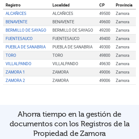
Registro
Localidad
CP
Provincia
ALCAÑICES
ALCAÑICES
49500
Zamora
BENAVENTE
BENAVENTE
49600
Zamora
BERMILLO DE SAYAGO
BERMILLO DE SAYAGO
49200
Zamora
FUENTESAUCO
FUENTESAUCO
49400
Zamora
PUEBLA DE SANABRIA
PUEBLA DE SANABRIA
49300
Zamora
TORO
TORO
49800
Zamora
VILLALPANDO
VILLALPANDO
49630
Zamora
ZAMORA 1
ZAMORA
49006
Zamora
ZAMORA 2
ZAMORA
49006
Zamora
Ahorra tiempo en la gestión de
documentos con los Registros de la
Propiedad de Zamora