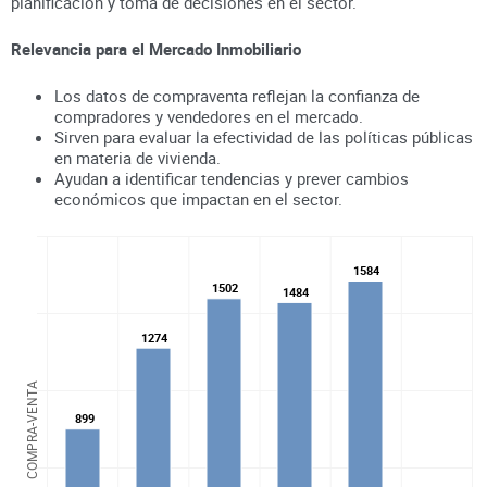
planificación y toma de decisiones en el sector.
Relevancia para el Mercado Inmobiliario
Los datos de compraventa reflejan la confianza de
compradores y vendedores en el mercado.
Sirven para evaluar la efectividad de las políticas públicas
en materia de vivienda.
Ayudan a identificar tendencias y prever cambios
económicos que impactan en el sector.
1584
1584
1502
1502
1484
1484
1274
1274
COMPRA-VENTA
899
899