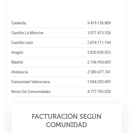
Cataluña
9.419.136.809
Castilla La Mancha
3.071.413.326
Castilla León
2.874.711.194
Aragón
2.830.830.053
Madrid
2.746.954.603
Andalucía
2.580.477.741
Comunidad Valenciana
1.694.203.495
Resto De Comunidades
4.777.795.820
FACTURACIÓN SEGÚN
COMUNIDAD