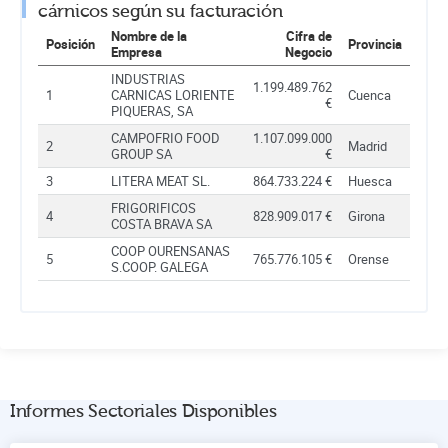
cárnicos según su facturación
Nombre de la
Cifra de
Posición
Provincia
Empresa
Negocio
INDUSTRIAS
1.199.489.762
1
CARNICAS LORIENTE
Cuenca
€
PIQUERAS, SA
CAMPOFRIO FOOD
1.107.099.000
2
Madrid
GROUP SA
€
3
LITERA MEAT SL.
864.733.224 €
Huesca
FRIGORIFICOS
4
828.909.017 €
Girona
COSTA BRAVA SA
COOP OURENSANAS
5
765.776.105 €
Orense
S.COOP. GALEGA
Informes Sectoriales Disponibles