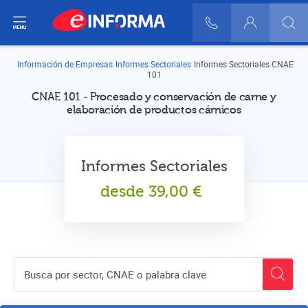
ir del menú
900 10 30 20
Login
Información de Empresas
Informes Sectoriales
Informes Sectoriales CNAE
101
CNAE 101 - Procesado y conservación de carne y
elaboración de productos cárnicos
Informes Sectoriales
desde
39,00
€
Buscador de empresas