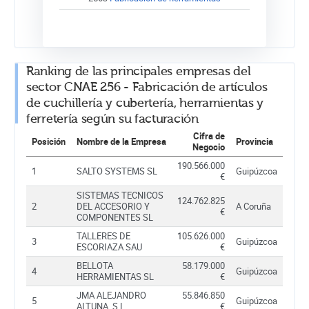
Ranking de las principales empresas del
sector CNAE 256 - Fabricación de artículos
de cuchillería y cubertería, herramientas y
ferretería según su facturación
Cifra de
Posición
Nombre de la Empresa
Provincia
Negocio
190.566.000
1
SALTO SYSTEMS SL
Guipúzcoa
€
SISTEMAS TECNICOS
124.762.825
2
DEL ACCESORIO Y
A Coruña
€
COMPONENTES SL
TALLERES DE
105.626.000
3
Guipúzcoa
ESCORIAZA SAU
€
BELLOTA
58.179.000
4
Guipúzcoa
HERRAMIENTAS SL
€
JMA ALEJANDRO
55.846.850
5
Guipúzcoa
ALTUNA, S.L.
€