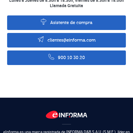
Lunes a Jueves de 8:30h a 18:30h, Viernes de 8:30h a 18:00h
Llamada Gratuita
Asistente de compra
clientes@einforma.com
900 10 30 20
eInforma es una marca registrada de
INFORMA D&B S.A.U. (S.M.E.)
,
líder en