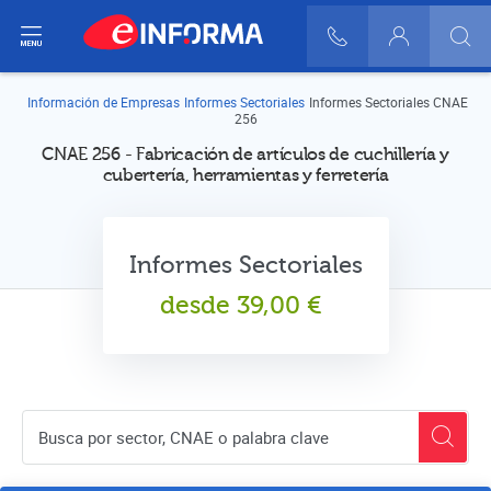
ir del menú
900 10 30 20
Login
Información de Empresas
Informes Sectoriales
Informes Sectoriales CNAE
256
CNAE 256 - Fabricación de artículos de cuchillería y
cubertería, herramientas y ferretería
Informes Sectoriales
desde
39,00
€
Buscador de empresas