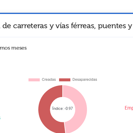
de carreteras y vías férreas, puentes y
timos meses
Emp
Índice:
-0.97
s