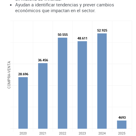
Ayudan a identificar tendencias y prever cambios
económicos que impactan en el sector.
52.925
52.925
50.555
50.555
48.611
48.611
36.456
36.456
COMPRA-VENTA
28.696
28.696
4693
4693
2020
2021
2022
2023
2024
2025