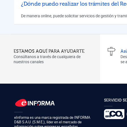
¿Dónde puedo realizar los trámites del Re
De manera online, puede solicitar servicios de gestión y tra
ESTAMOS AQUÍ PARA AYUDARTE
As
Consúltanos a través de cualquiera de
Des
nuestros canales
se
SERVICIO S
eInforma es una marca registrada de
INFORMA
D&B S.A.U. (S.M.E.)
,
líder en el mercado de
información sobre empresas españolas.