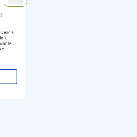
l
olvencia
a la
evante
o o