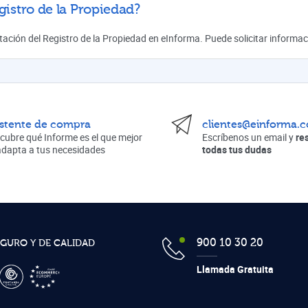
gistro de la Propiedad?
mitación del Registro de la Propiedad en eInforma. Puede solicitar inform
istente de compra
clientes@einforma.
cubre qué Informe es el que mejor
Escríbenos un email y
re
adapta a tus necesidades
todas tus dudas
900 10 30 20
EGURO Y DE CALIDAD
Llamada Gratuita