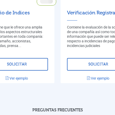
io de Indices
Verificación Registra
me que le ofrece una amplia
Contiene la evaluación de la s
 los aspectos estructurales
de una compañía así como tod
rtantes en toda companía:
información que puede ser rel
tamaño, accionistas,
respecto a incidencias de pag
das, prensa...
incidencias judiciales
SOLICITAR
SOLICITAR
Ver ejemplo
Ver ejemplo
PREGUNTAS FRECUENTES