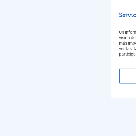
Servic
Un infor
visión de
más impo
ventas, 
participa