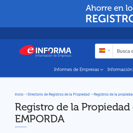
Buscar en:
Busca empresas y a
Informes de Empresas
Información
Inicio
Directorio de Registros de la Propiedad
Registros de la propieda
Registro de la Propiedad
EMPORDA