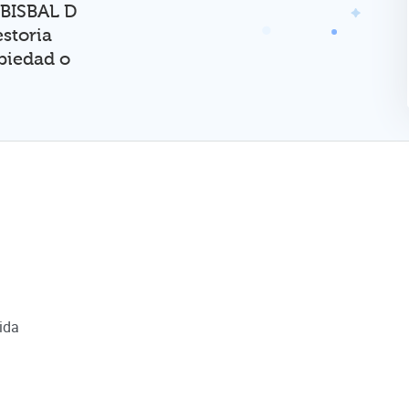
 BISBAL D
storia
opiedad o
aida