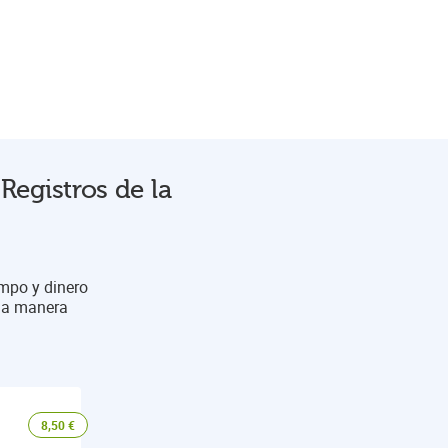
Registros de la
empo y dinero
una manera
8,50
€