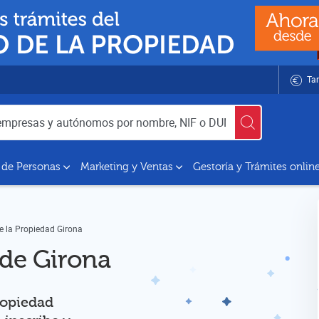
Tar
utónomos por nombre, NIF o DUNS
 de Personas
Marketing y Ventas
Gestoría y Trámites onlin
de la Propiedad Girona
 de Girona
Propiedad