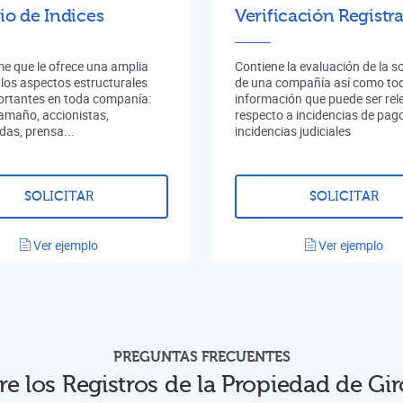
io de Indices
Verificación Registra
me que le ofrece una amplia
Contiene la evaluación de la s
 los aspectos estructurales
de una compañía así como tod
rtantes en toda companía:
información que puede ser rel
tamaño, accionistas,
respecto a incidencias de pag
das, prensa...
incidencias judiciales
SOLICITAR
SOLICITAR
Ver ejemplo
Ver ejemplo
PREGUNTAS FRECUENTES
re los Registros de la Propiedad de Gir