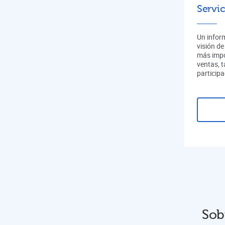
Servic
Un infor
visión de
más impo
ventas, 
participa
Sob