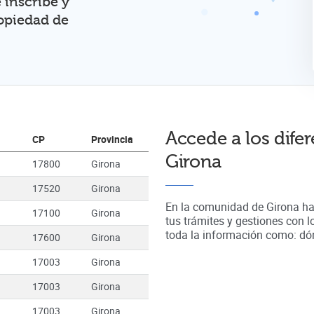
 inscribe y
ropiedad de
Accede a los difer
CP
Provincia
Girona
17800
Girona
17520
Girona
En la comunidad de
Girona
h
17100
Girona
tus trámites y gestiones con 
toda la información como: dónd
17600
Girona
17003
Girona
17003
Girona
17003
Girona