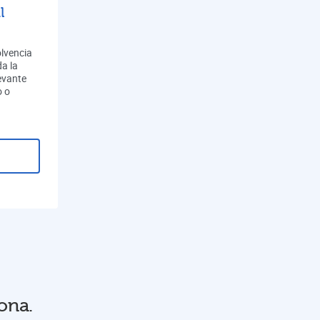
l
olvencia
a la
evante
o o
ona.