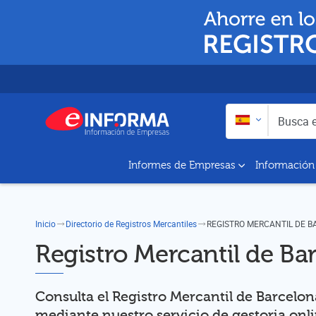
Buscar en:
Busca empresas y a
Informes de Empresas
Información
Inicio
Directorio de Registros Mercantiles
REGISTRO MERCANTIL DE 
Registro Mercantil de Ba
Consulta el Registro Mercantil de Barcelon
mediante nuestro servicio de gestoria onl