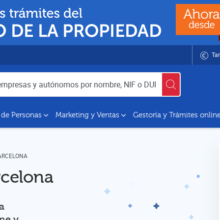
Tar
utónomos por nombre, NIF o DUNS
 de Personas
Marketing y Ventas
Gestoría y Trámites onlin
BARCELONA
rcelona
a
ine y