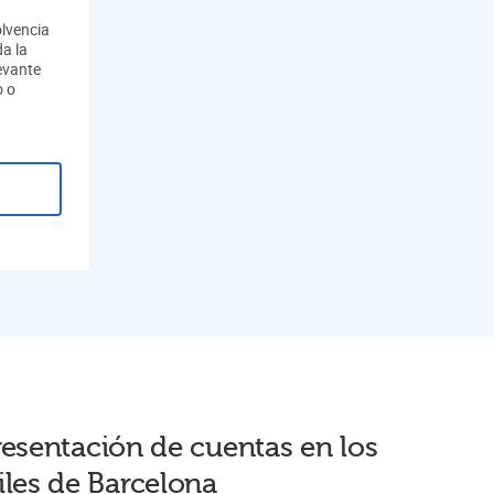
olvencia
a la
evante
o o
resentación de cuentas en
los
iles de Barcelona