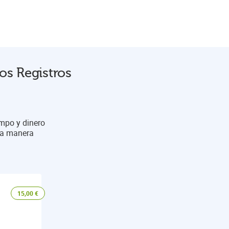
os Registros
empo y dinero
una manera
15,00
€