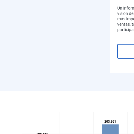
Un infor
visión de
más impo
ventas, 
participa
203.361
203.361