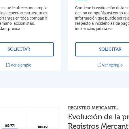
me que le ofrece una amplia
Contiene la evaluación de la s
 los aspectos estructurales
de una compañía así como tod
rtantes en toda companía:
información que puede ser rel
tamaño, accionistas,
respecto a incidencias de pag
das, prensa...
incidencias judiciales
SOLICITAR
SOLICITAR
Ver ejemplo
Ver ejemplo
REGISTRO
MERCANTIL
Evolución de la p
Registros Mercant
183.771
183.771
180.451
180.451