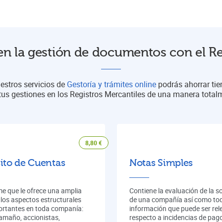
n la gestión de documentos con el Re
estros servicios de
Gestoría y trámites online
podrás ahorrar ti
tus gestiones en los Registros Mercantiles de una manera total
8,80
€
ito de Cuentas
Notas Simples
me que le ofrece una amplia
Contiene la evaluación de la s
 los aspectos estructurales
de una compañía así como tod
rtantes en toda companía:
información que puede ser rel
tamaño, accionistas,
respecto a incidencias de pag