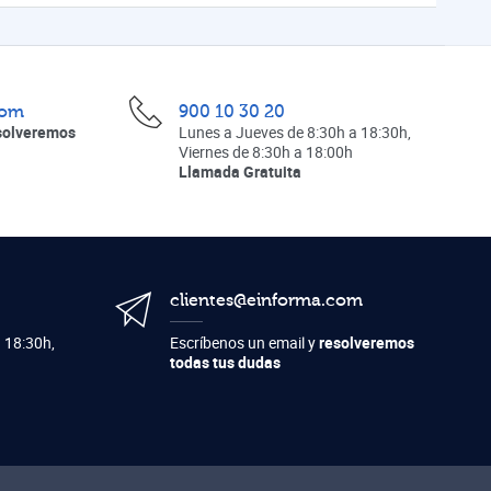
com
900 10 30 20
solveremos
Lunes a Jueves de 8:30h a 18:30h,
Viernes de 8:30h a 18:00h
Llamada Gratuita
clientes@einforma.com
 18:30h,
Escríbenos un email y
resolveremos
todas tus dudas