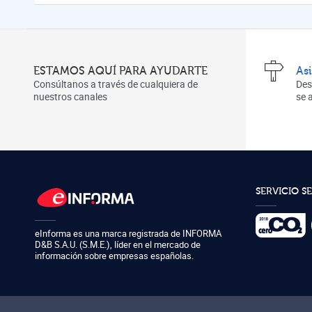
ESTAMOS AQUÍ PARA AYUDARTE
As
Consúltanos a través de cualquiera de
Des
nuestros canales
se
SERVICIO S
eInforma es una marca registrada de
INFORMA
D&B S.A.U. (S.M.E.)
,
líder en el mercado de
información sobre empresas españolas.