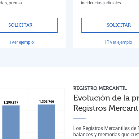
das, prensa...
incidencias judiciales
SOLICITAR
SOLICITAR
Ver ejemplo
Ver ejemplo
REGISTRO
MERCANTIL
Evolución de la p
1.303.766
1.303.766
1.290.817
1.290.817
Registros Mercant
Los Registros Mercantiles de
balances y memorias que cust