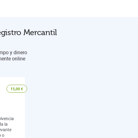
gistro Mercantil
empo y dinero
mente online
15,00
€
olvencia
a la
evante
o o