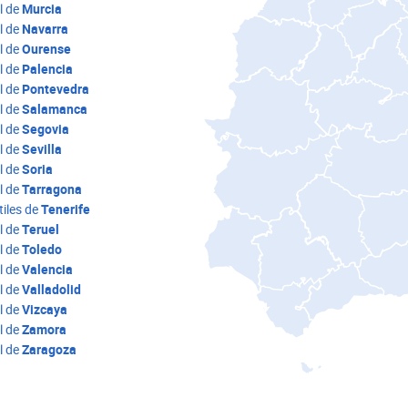
l de
Murcia
l de
Navarra
l de
Ourense
l de
Palencia
l de
Pontevedra
l de
Salamanca
l de
Segovia
l de
Sevilla
l de
Soria
l de
Tarragona
iles de
Tenerife
l de
Teruel
l de
Toledo
l de
Valencia
l de
Valladolid
l de
Vizcaya
l de
Zamora
l de
Zaragoza