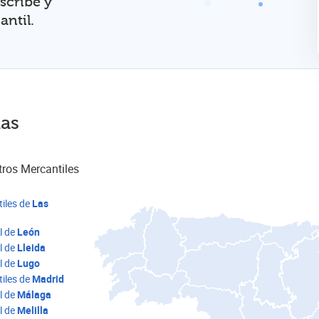
scribe y
ntil.
ias
tros Mercantiles
iles de
Las
l de
León
l de
Lleida
l de
Lugo
iles de
Madrid
l de
Málaga
l de
Melilla