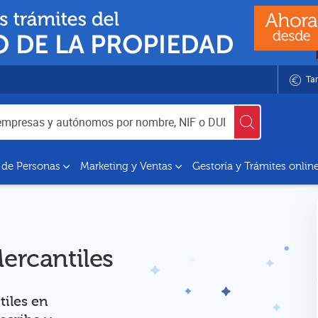
Tar
utónomos por nombre, NIF o DUNS
 de Personas
Marketing y Ventas
Gestoría y Trámites onlin
Mercantiles
tiles en