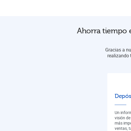
Ahorra tiempo e
Gracias a nu
realizando 
Depós
Un infor
visión de
más impo
ventas, 