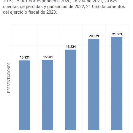
2019
,
15.901
corresponden a
2020
,
18.234
de
2021
,
20.629
cuentas de pérdidas y ganancias de
2022
,
21.063
documentos
del ejercicio fiscal de
2023
.
21.063
21.063
20.629
20.629
18.234
18.234
15.901
15.901
15.821
15.821
PRESENTACIONES