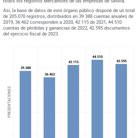
todos los registros
Mercantiles
de las empresas de
Sevilla
.
Así, la base de datos de este órgano público dispone de un total
de
205.070
registros, distribuidos en
39.388
cuentas anuales de
2019
,
36.462
corresponden a
2020
,
42.115
de
2021
,
44.510
cuentas de pérdidas y ganancias de
2022
,
42.595
documentos
del ejercicio fiscal de
2023
.
44.510
44.510
42.595
42.595
42.115
42.115
39.388
39.388
36.462
36.462
PRESENTACIONES