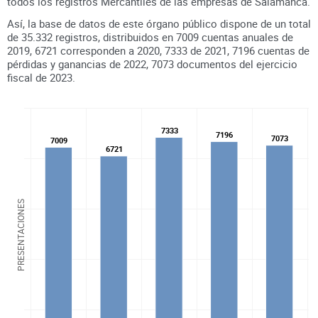
todos los registros
Mercantiles
de las empresas de
Salamanca
.
Así, la base de datos de este órgano público dispone de un total
de
35.332
registros, distribuidos en
7009
cuentas anuales de
2019
,
6721
corresponden a
2020
,
7333
de
2021
,
7196
cuentas de
pérdidas y ganancias de
2022
,
7073
documentos del ejercicio
fiscal de
2023
.
7333
7333
7196
7196
7073
7073
7009
7009
6721
6721
PRESENTACIONES