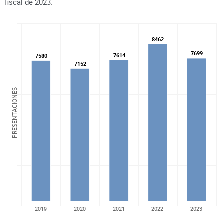
fiscal de
2023
.
8462
8462
7699
7699
7614
7614
7580
7580
7152
7152
PRESENTACIONES
2019
2020
2021
2022
2023