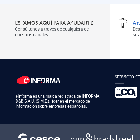
ESTAMOS AQUÍ PARA AYUDARTE
As
Consúltanos a través de cualquiera de
Des
nuestros canales
se
SERVICIO S
eInforma es una marca registrada de
INFORMA
D&B S.A.U. (S.M.E.)
,
líder en el mercado de
información sobre empresas españolas.