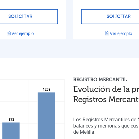
SOLICITAR
SOLICITAR
Ver ejemplo
Ver ejemplo
REGISTRO
MERCANTIL
Evolución de la p
1258
1258
Registros Mercanti
Los Registros Mercantiles de 
872
872
balances y memorias que cust
de
Melilla
.