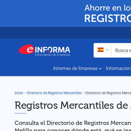
Buscar en:
Busca empresas y a
Informes de Empresas
Información
Inicio
Directorio de Registros Mercantiles
Directorio de Registros Merca
Registros Mercantiles de 
Consulta el Directorio de Registros Mercan
Melilla para conocer dónde está, qué se in