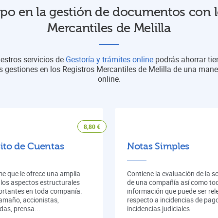
po en la gestión de documentos con l
Mercantiles de Melilla
estros servicios de
Gestoría y trámites online
podrás ahorrar ti
s gestiones en los Registros Mercantiles de Melilla de una man
online.
8,80
€
ito de Cuentas
Notas Simples
me que le ofrece una amplia
Contiene la evaluación de la s
 los aspectos estructurales
de una compañía así como tod
rtantes en toda companía:
información que puede ser rel
tamaño, accionistas,
respecto a incidencias de pag
das, prensa...
incidencias judiciales