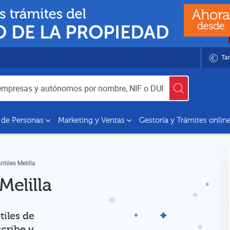
Tar
utónomos por nombre, NIF o DUNS
 de Personas
Marketing y Ventas
Gestoría y Trámites onlin
ntiles Melilla
Melilla
tiles de
scribe y