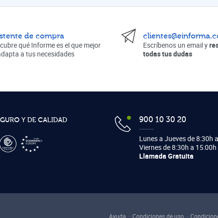
istente de compra
clientes@einforma.
cubre qué Informe es el que mejor
Escríbenos un email y
re
adapta a tus necesidades
todas tus dudas
900 10 30 20
EGURO Y DE CALIDAD
Lunes a Jueves de 8:30h a
Viernes de 8:30h a 15:00h
Llamada Gratuita
Ayuda
Condiciones de uso
Condicion