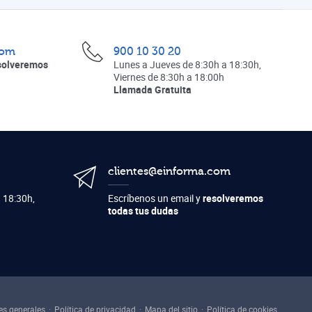
com
900 10 30 20
solveremos
Lunes a Jueves de 8:30h a 18:30h,
Viernes de 8:30h a 18:00h
Llamada Gratuita
clientes@einforma.com
 18:30h,
Escríbenos un email y
resolveremos
todas tus dudas
es generales
Política de privacidad
Mapa del sitio
Política de cookies