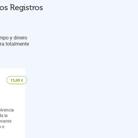
os Registros
empo y dinero
era totalmente
15,00
€
olvencia
a la
evante
o o