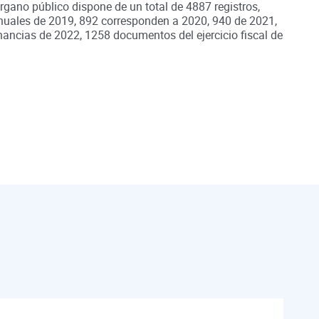
órgano público dispone de un total de
4887
registros,
nuales de
2019
,
892
corresponden a
2020
,
940
de
2021
,
nancias de
2022
,
1258
documentos del ejercicio fiscal de