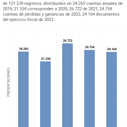
de
121.239
registros, distribuidos en
24.265
cuentas anuales de
2019
,
21.334
corresponden a
2020
,
26.722
de
2021
,
24.754
cuentas de pérdidas y ganancias de
2022
,
24.164
documentos
del ejercicio fiscal de
2023
.
26.722
26.722
24.754
24.754
24.265
24.265
24.164
24.164
21.334
21.334
PRESENTACIONES