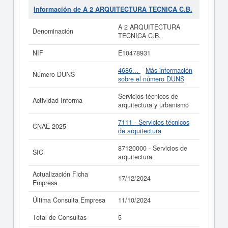
Estándar o SIC,
A 2 ARQUITECTURA TECNICA C.B.
Información de A 2 ARQUITECTURA TECNICA C.B.
cuenta con el número 87120000. La ficha ha sido
consultada el 11/10/2024 y contabiliza un total de 5
A 2 ARQUITECTURA
Denominación
consultas. Si quiere consultar qué subvenciones puede
TECNICA C.B.
llegar a pedir esta empresa, puede hacerlo en esta
misma web.
NIF
E10478931
Si está interesado en conocer más datos de la empresa
4686...
Más información
Número DUNS
A 2 ARQUITECTURA TECNICA C.B. puede
acceder
sobre el número DUNS
inmediatamente a este Informe ampliado
de A 2
ARQUITECTURA TECNICA C.B. y consultar los
Servicios técnicos de
Actividad Informa
resultados de sus años de actividad, así como los
arquitectura y urbanismo
balances y cuentas de resultados disponibles.
7111 - Servicios técnicos
La última actualización del informe de empresa se ha
CNAE 2025
de arquitectura
realizado el 17/12/2024.
87120000 - Servicios de
SIC
arquitectura
Actualización Ficha
17/12/2024
Empresa
Última Consulta Empresa
11/10/2024
Total de Consultas
5