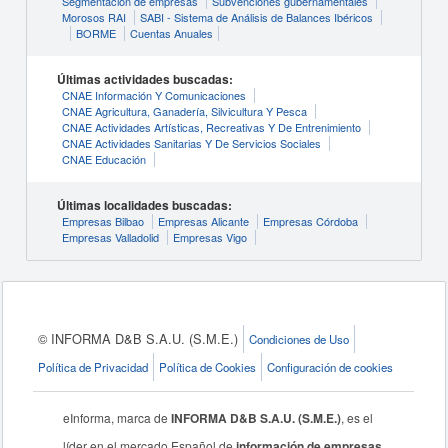
Segmentación de empresas
Subvenciones gubernamentales
Morosos RAI
SABI - Sistema de Análisis de Balances Ibéricos
BORME
Cuentas Anuales
Últimas actividades buscadas:
CNAE Información Y Comunicaciones
CNAE Agricultura, Ganadería, Silvicultura Y Pesca
CNAE Actividades Artísticas, Recreativas Y De Entrenimiento
CNAE Actividades Sanitarias Y De Servicios Sociales
CNAE Educación
Últimas localidades buscadas:
Empresas Bilbao
Empresas Alicante
Empresas Córdoba
Empresas Valladolid
Empresas Vigo
© INFORMA D&B S.A.U. (S.M.E.)
Condiciones de Uso
Política de Privacidad
Política de Cookies
Configuración de cookies
eInforma, marca de
INFORMA D&B S.A.U. (S.M.E.)
, es el
líder en el mercado Español de
información de empresas