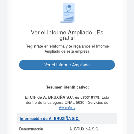
Ver el Informe Ampliado. ¡Es
gratis!
Regístrate en eInforma y te regalamos el Informe
Ampliado de esta empresa
Ver el Informe Ampliado
Resumen identificativo:
El CIF de A. BRUXIÑA S.C. es J70316179.
Está
dentro de la categoría CNAE 5630 - Servicios de
bebidas. La empresa
A. BRUXIÑA S.C.
se encuentra en
Ver más >
la clasificación SIC correspondiente a la actividad
58130000. La ficha contabiliza un total de 3 consultas.
Información de A. BRUXIÑA S.C.
La última visualización es del 16/07/2018. Esta empresa
y otras similiares pueden aspirar a algunas
Denominación
A. BRUXIÑA S.C.
subvenciones. Descubra a cuales desde aquí.