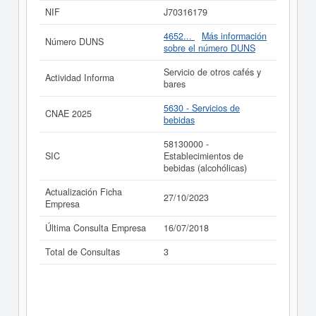
NIF
J70316179
Si está interesado en conocer más datos de la empresa
A. BRUXIÑA S.C. puede
acceder inmediatamente a este
4652...
Más información
Número DUNS
Informe ampliado
de A. BRUXIÑA S.C. y consultar los
sobre el número DUNS
resultados de sus años de actividad, así como los
balances y cuentas de resultados disponibles.
Servicio de otros cafés y
Actividad Informa
bares
La última actualización del informe de empresa se ha
realizado el 27/10/2023.
5630 - Servicios de
CNAE 2025
bebidas
58130000 -
SIC
Establecimientos de
bebidas (alcohólicas)
Actualización Ficha
27/10/2023
Empresa
Última Consulta Empresa
16/07/2018
Total de Consultas
3