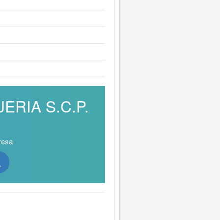
JERIA S.C.P.
resa
.