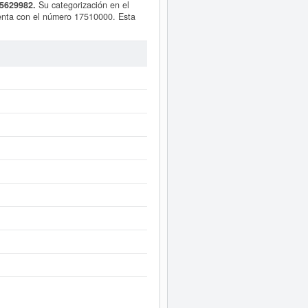
65629982.
Su categorización en el
nta con el número 17510000. Esta
ia puede solicitar alguna subvención
ente a este Informe ampliado
de A.
tas de resultados disponibles.