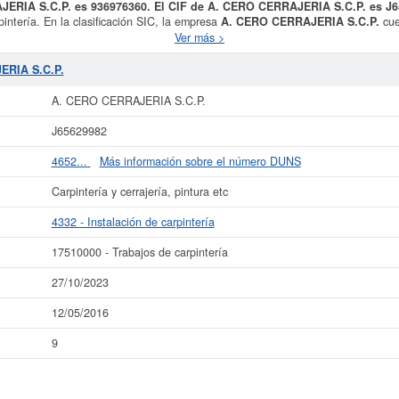
JERIA S.C.P. es 936976360. El CIF de A. CERO CERRAJERIA S.C.P. es J
intería. En la clasificación SIC, la empresa
A. CERO CERRAJERIA S.C.P.
cue
a un total de 9 veces. La última consulta ha sido el 12/05/2016. Esta compañ
Ver más >
y para informarse de cuales son, puede hacerlo en esta misma web.
ERIA S.C.P.
ás datos de la empresa A. CERO CERRAJERIA S.C.P. puede
acceder inmediatam
ultar los resultados de sus años de actividad, así como los balances y cuen
A. CERO CERRAJERIA S.C.P.
La última actualización del informe de empresa se ha realizado el 27/10/2023.
J65629982
4652...
Más información sobre el número DUNS
Carpintería y cerrajería, pintura etc
4332 - Instalación de carpintería
17510000 - Trabajos de carpintería
27/10/2023
12/05/2016
9