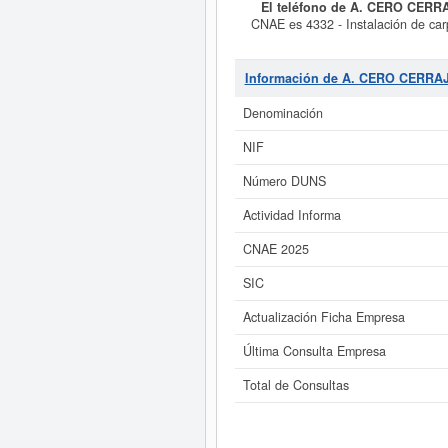
El teléfono de A. CERO CERRA
CNAE es 4332 - Instalación de carp
empresa se ha consultado en eInform
Información de A. CERO CERRAJ
Si está interesado en conocer m
CERO CERRAJERIA S.C.P. y cons
Denominación
NIF
Número DUNS
Actividad Informa
CNAE 2025
SIC
Actualización Ficha Empresa
Última Consulta Empresa
Total de Consultas