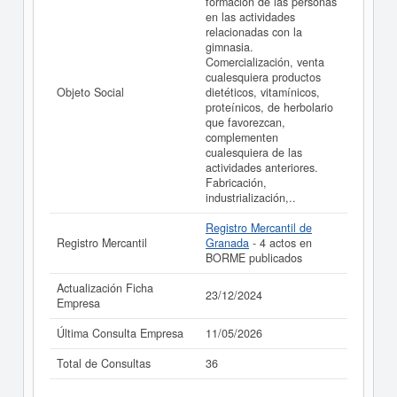
formación de las personas
acceder inmediatamente a este Informe ampliado
de A-
en las actividades
FIT GIMNASIOS SOCIEDAD LIMITADA. y consultar los
relacionadas con la
resultados de sus años de actividad, así como los
gimnasia.
balances y cuentas de resultados disponibles.
Comercialización, venta
cualesquiera productos
La última actualización del informe de empresa se ha
Objeto Social
dietéticos, vitamínicos,
realizado el 23/12/2024.
proteínicos, de herbolario
que favorezcan,
complementen
cualesquiera de las
actividades anteriores.
Fabricación,
industrialización,..
Registro Mercantil de
Registro Mercantil
Granada
- 4 actos en
BORME publicados
Actualización Ficha
23/12/2024
Empresa
Última Consulta Empresa
11/05/2026
Total de Consultas
36