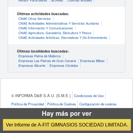
ASNEF Particulares
BORME
Cuentas Anuales
Últimas actividades buscadas:
CNAE Otros Servicios
CNAE Actividades Administrativas Y Servicios Auxliares
CNAE Información Y Comunicaciones
CNAE Agricultura, Ganadería, Silvicultura Y Pesca
CNAE Actividades Artísticas, Recreativas Y De Entrenimiento
Últimas localidades buscadas:
Empresas Palma de Mallorca
Empresas Las Palmas de Gran Canaria
Empresas Bilbao
Empresas Alicante
Empresas Córdoba
© INFORMA D&B S.A.U. (S.M.E.)
Condiciones de Uso
Política de Privacidad
Política de Cookies
Configuración de cookies
Hay más por ver
eInforma, marca de
INFORMA D&B S.A.U. (S.M.E.)
, es el
Ver Informe de A-FIT GIMNASIOS SOCIEDAD LIMITADA.
líder en el mercado Español de
información de empresas