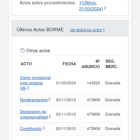
Actos sobre procedimientos:
1(Último:
21/03/2024)
Últimos Actos BORME
Ver todos los actos
Otros actos
Nº
REG.
ACTO
FECHA
ANUNCIO
MERC.
Cierre provisional
hoja registral
21/03/2024
143525
Granada
Consul
(IA)
Nombramientos
20/11/2012
473909
Granada
Consul
Declaración de
20/11/2012
473909
Granada
Consul
unipersonalidad
Constitución
20/11/2012
473909
Granada
Consul