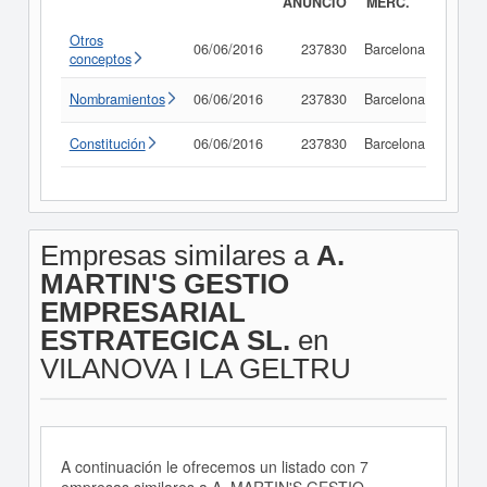
ANUNCIO
MERC.
Otros
06/06/2016
237830
Barcelona
Consu
conceptos
Nombramientos
06/06/2016
237830
Barcelona
Consu
Constitución
06/06/2016
237830
Barcelona
Consu
Empresas similares a
A.
MARTIN'S GESTIO
EMPRESARIAL
ESTRATEGICA SL.
en
VILANOVA I LA GELTRU
A continuación le ofrecemos un listado con 7