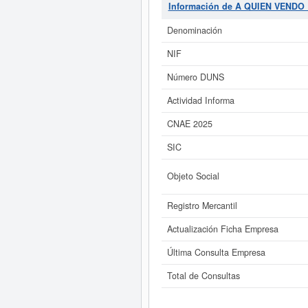
puede aspirar, en esta web puede
Información de A QUIEN VENDO
inscrita la empresa
A 
Denominación
Si está interesado en conocer m
A QUIEN VENDO LA SUERTE SL. y c
NIF
Número DUNS
Actividad Informa
CNAE 2025
SIC
Objeto Social
Registro Mercantil
Actualización Ficha Empresa
Última Consulta Empresa
Total de Consultas