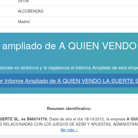
28108
ALCOBENDAS
Madrid
me ampliado de A QUIEN VEND
ístrate en eInforma y te regalamos el Informe Ampliado de esta emp
er Informe Ampliado de A QUIEN VENDO LA SUERTE S
Resumen identificativo:
UERTE SL. es B86574779.
Dada de alta el día 18/10/2012, la empresa
A QU
ADES RELACIONADAS CON LOS JUEGOS DE AZAR Y APUESTAS, ADMINISTRA
ctividades de juegos de azar y apuestas. Esta empresa está incluida dentro 
Ver más >
 sido el 20/03/2026, acumulando un total de 6 consultas. Si desea saber las 