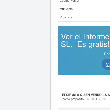
Código Postal
Municipio
Provincia
Ver el Infor
SL. ¡Es gratis!
Reg
V
El CIF de A QUIEN VENDO LA S
como propósito LAS ACTIVID
DEL ESTADO. Su CNAE es 9200 - A
última consulta de esta empresa ha