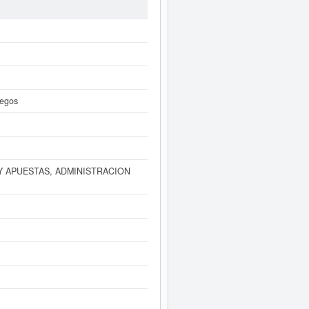
100 €. El apartado en el que está
an 3 actos en el BORME.
tamente a este Informe ampliado
de
entas de resultados disponibles.
uegos
Y APUESTAS, ADMINISTRACION