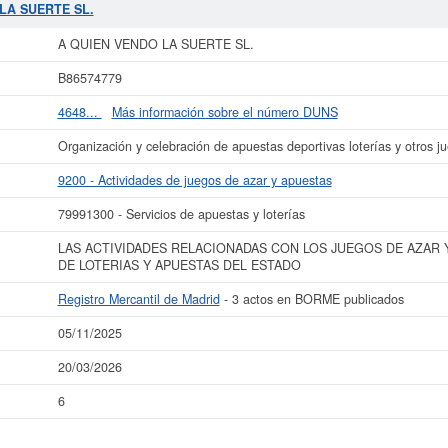
 consultarlo. Esta compañia sitúa su capital alrededor de unas cifras de 0 a 3.
 LA SUERTE SL.
QUIEN VENDO LA SUERTE SL.
en el Registro Mercantil es Madrid. Se reflej
A QUIEN VENDO LA SUERTE SL.
ás datos de la empresa A QUIEN VENDO LA SUERTE SL. puede
acceder inmedia
onsultar los resultados de sus años de actividad, así como los balances y cu
B86574779
La última actualización del informe de empresa se ha realizado el 05/11/2025.
4648...
Más información sobre el número DUNS
Organización y celebración de apuestas deportivas loterías y otros j
9200 - Actividades de juegos de azar y apuestas
79991300 - Servicios de apuestas y loterías
LAS ACTIVIDADES RELACIONADAS CON LOS JUEGOS DE AZAR 
DE LOTERIAS Y APUESTAS DEL ESTADO
Registro Mercantil de Madrid
- 3 actos en BORME publicados
05/11/2025
20/03/2026
6