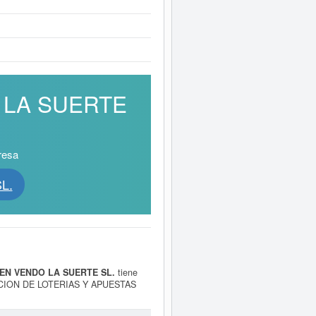
O LA SUERTE
resa
L.
IEN VENDO LA SUERTE SL.
tiene
CION DE LOTERIAS Y APUESTAS
de la categoría SIC 79991300. La
subvenciones a las que esta empresa