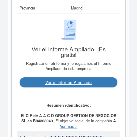
Provincia
Madrid
Ver el Informe Ampliado. ¡Es
gratis!
Regístrate en eInforma y te regalamos el Informe
Ampliado de esta empresa
Ver el Informe Ampliado
Resumen identificativo:
El CIF de A A C D GROUP GESTION DE NEGOCIOS
SL es B84308949.
El objetivo social de la compañia
A
A C D GROUP GESTION DE NEGOCIOS SL
es LA
Ver más >
COMERCIALIZACION, VENTA Y DISTRIBUCION AL
POR MAYOR DE BEBIDAS Y LICORES,. y fue creada el