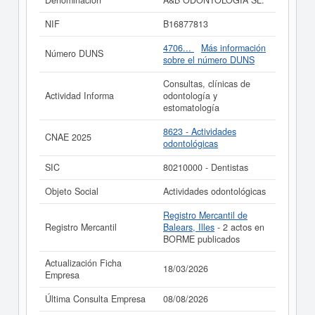
Denominación
A&B ODONTOLOGIA SL.
ha consultado el 08/08/2026, acumulando un total de
consultas de 61. Para informase a qué subvenciones
NIF
B16877813
puede aspirar esta empresa puede realizarlo aquí
mismo. Esta empresa tiene un capital aproximado de
4706...
Más información
Número DUNS
3.100 a 60.000 €. El Registro Mercantil tiene registrada
sobre el número DUNS
esta empresa en Balears, Illes y el BORME ha publicado
hasta ahora 2 actos.
Consultas, clínicas de
Actividad Informa
odontología y
Si está interesado en conocer más datos de la empresa
estomatología
A&B ODONTOLOGIA SL. puede
acceder
inmediatamente a este Informe ampliado
de A&B
8623 - Actividades
CNAE 2025
ODONTOLOGIA SL. y consultar los resultados de sus
odontológicas
años de actividad, así como los balances y cuentas de
resultados disponibles.
SIC
80210000 - Dentistas
La última actualización del informe de empresa se ha
Objeto Social
Actividades odontológicas
realizado el 18/03/2026.
Registro Mercantil de
Registro Mercantil
Balears, Illes
- 2 actos en
BORME publicados
Actualización Ficha
18/03/2026
Empresa
Última Consulta Empresa
08/08/2026