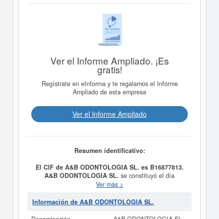
Ver el Informe Ampliado. ¡Es
gratis!
Regístrate en eInforma y te regalamos el Informe
Ampliado de esta empresa
Ver el Informe Ampliado
Resumen identificativo:
El CIF de A&B ODONTOLOGIA SL. es B16877813.
A&B ODONTOLOGIA SL.
se constituyó el día
10/09/2021 con el objetivo de Actividades
Ver más >
odontológicas. El CNAE al que está incluida esta
empresa es 8623 - Actividades odontológicas. El número
Información de A&B ODONTOLOGIA SL.
SIC asociado para
A&B ODONTOLOGIA SL.
es el
80210000. La empresa
A&B ODONTOLOGIA SL.
se