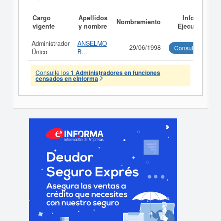
Cargo
Apellidos
Informe
Nombramiento
vigente
y nombre
Ejecutivo
Administrador
ANSELMO
29/06/1998
Consultar
Único
B...
Consulte los
1 Administradores en funciones
censados en eInforma