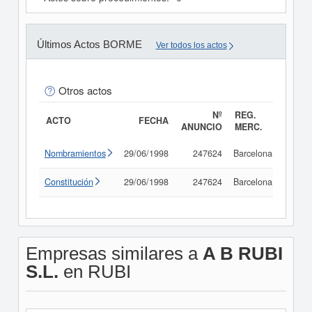
Últimos Actos BORME
Ver todos los actos
Otros actos
Nº
REG.
ACTO
FECHA
ANUNCIO
MERC.
Nombramientos
29/06/1998
247624
Barcelona
Consu
Constitución
29/06/1998
247624
Barcelona
Consu
Empresas similares a
A B RUBI
S.L.
en RUBI