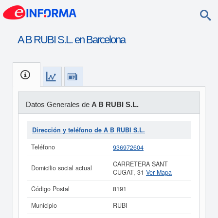
A B RUBI S.L. en Barcelona
Datos Generales de
A B RUBI S.L.
Dirección y teléfono de A B RUBI S.L.
Teléfono
936972604
CARRETERA SANT
Domicilio social actual
CUGAT, 31
Ver Mapa
Código Postal
8191
Municipio
RUBI