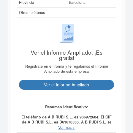
Provincia
Barcelona
Otros teléfonos
Ver el Informe Ampliado. ¡Es
gratis!
Regístrate en eInforma y te regalamos el Informe
Ampliado de esta empresa
Ver el Informe Ampliado
Resumen identificativo:
El teléfono de A B RUBI S.L. es 936972604. El CIF
de A B RUBI S.L. es B61670535.
A B RUBI S.L.
se
constituyó el día 30/04/1998 con el objetivo de
Ver más >
ACTIVIDADES INMOBILIARIAS, COMPRA VENTA DE