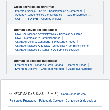
Otros servicios de eInforma:
Informe crediticio
Cif nif
Segmentación de empresas
Ayudas y Subvenciones a empresarios
Registro Morosos RAI
SABI
BORME
Cuentas Anuales
Últimas actividades buscadas:
CNAE Actividades Administrativas Y Servicios Auxliares
CNAE Información Y Comunicaciones
CNAE Agricultura, Ganadería, Silvicultura Y Pesca
CNAE Actividades Artísticas, Recreativas Y De Entrenimiento
CNAE Actividades Sanitarias Y De Servicios Sociales
Últimas localidades buscadas:
Empresas Las Palmas de Gran Canaria
Empresas Bilbao
Empresas Alicante
Empresas Córdoba
Empresas Valladolid
© INFORMA D&B S.A.U. (S.M.E.)
Condiciones de Uso
Política de Privacidad
Política de Cookies
Configuración de cookies