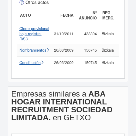
Otros actos
Nº
REG.
ACTO
FECHA
ANUNCIO
MERC.
Cierre provisional
hoja registral
31/10/2011
433394
Bizkaia
Consult
(IA)
Nombramientos
26/03/2009
150745
Bizkaia
Consult
Constitución
26/03/2009
150745
Bizkaia
Consult
Empresas similares a
ABA
HOGAR INTERNATIONAL
RECRUITMENT SOCIEDAD
LIMITADA.
en GETXO