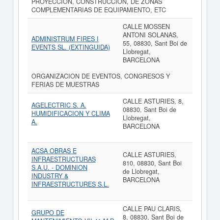
PROYECCION, CONSTRUCCION, DE ZONAS
COMPLEMENTARIAS DE EQUIPAMIENTO, ETC
CALLE MOSSEN
ANTONI SOLANAS,
ADMINISTRUM FIRES I
55, 08830, Sant Boi de
EVENTS SL. (EXTINGUIDA)
Llobregat,
BARCELONA
ORGANIZACION DE EVENTOS, CONGRESOS Y
FERIAS DE MUESTRAS
CALLE ASTURIES, 8,
AGELECTRIC S. A.
08830, Sant Boi de
HUMIDIFICACION Y CLIMA
Llobregat,
A.
BARCELONA
ACSA OBRAS E
CALLE ASTURIES,
INFRAESTRUCTURAS
810, 08830, Sant Boi
S.A.U. - DOMINION
de Llobregat,
INDUSTRY &
BARCELONA
INFRAESTRUCTURES S.L.
CALLE PAU CLARIS,
GRUPO DE
8, 08830, Sant Boi de