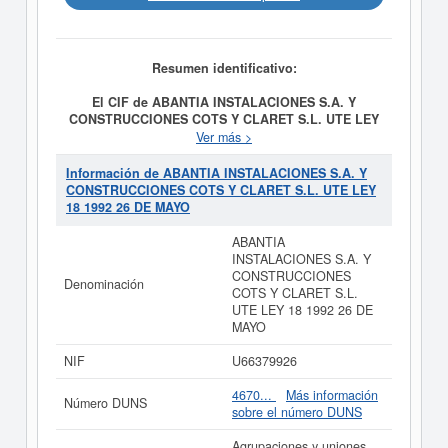
Resumen identificativo:
El CIF de ABANTIA INSTALACIONES S.A. Y
CONSTRUCCIONES COTS Y CLARET S.L. UTE LEY
18 1992 26 DE MAYO es U66379926.
La clase CNAE a
Ver más >
la que pertenece es 9499 - Otras actividades asociativas
n.c.o.p.. El número de
ABANTIA INSTALACIONES
Información de ABANTIA INSTALACIONES S.A. Y
S.A. Y CONSTRUCCIONES COTS Y CLARET S.L.
CONSTRUCCIONES COTS Y CLARET S.L. UTE LEY
UTE LEY 18 1992 26 DE MAYO
en la clasificación del
18 1992 26 DE MAYO
SIC es el 86990000. Esta empresa acumula 60
consultas, la última se ha producido el 04/12/2025.
ABANTIA
Consulte en esta página las subvenciones que esta
INSTALACIONES S.A. Y
empresa y las relacionadas de su sector pueden optar.
CONSTRUCCIONES
Denominación
COTS Y CLARET S.L.
Si está interesado en conocer más datos de la empresa
UTE LEY 18 1992 26 DE
ABANTIA INSTALACIONES S.A. Y CONSTRUCCIONES
MAYO
COTS Y CLARET S.L. UTE LEY 18 1992 26 DE MAYO
puede
acceder inmediatamente a este Informe ampliado
NIF
U66379926
de ABANTIA INSTALACIONES S.A. Y
CONSTRUCCIONES COTS Y CLARET S.L. UTE LEY
4670...
Más información
Número DUNS
18 1992 26 DE MAYO y consultar los resultados de sus
sobre el número DUNS
años de actividad, así como los balances y cuentas de
resultados disponibles.
Agrupaciones y uniones